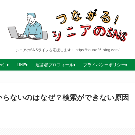
シニアのSNSライフを応援します！ https://shuno26-blog.com/
er）
LINE
運営者プロフィール
プライバシーポリシー
っかからないのはなぜ？検索ができない原因