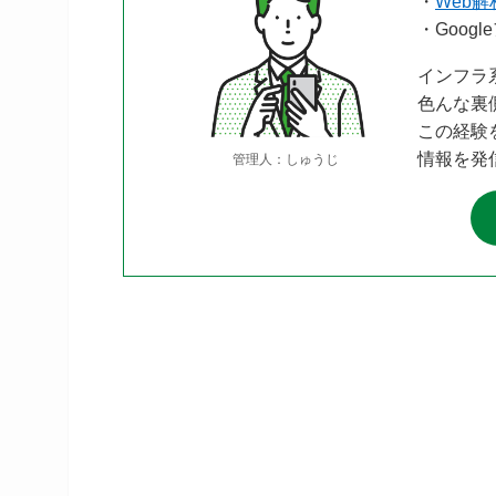
・
Web解
・Goog
インフラ
色んな裏
この経験
情報を発
管理人：しゅうじ